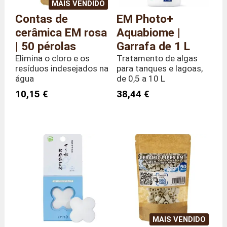
MAIS VENDIDO
Contas de
EM Photo+
cerâmica EM rosa
Aquabiome |
| 50 pérolas
Garrafa de 1 L
Elimina o cloro e os
Tratamento de algas
resíduos indesejados na
para tanques e lagoas,
água
de 0,5 a 10 L
10,15 €
38,44 €
MAIS VENDIDO