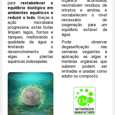
orgânica acumulada,
para
restabelecer o
neutralizam resíduos de
equilíbrio biológico em
nitratos e amônia, e
ambientes aquáticos e
restabelecem o nível
reduzir o lodo
. Graças à
necessário de
ação microbiana
oxigenação para um
progressiva, estas bolas
equilíbrio estável da
limpam lagos, fontes e
água.
tanques, melhorando a
qualidade da água e
Pode observar
limitando o
degaseificação nas
desenvolvimento de
semanas seguintes à
algas e plantas
aplicação: as algas e
aquáticas indesejadas.
matérias orgânicas que
subirem podem ser
retiradas e usadas como
adubo ou composto.