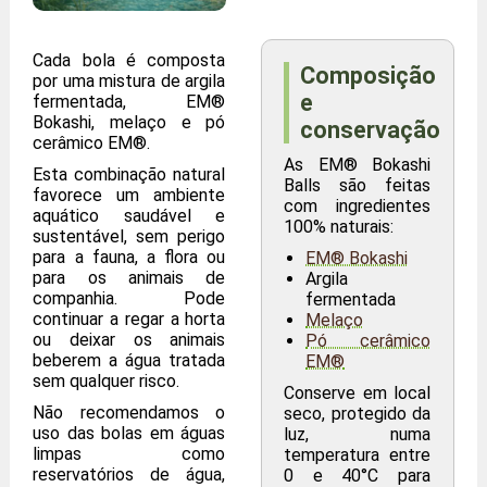
Cada bola é composta
Composição
por uma mistura de argila
e
fermentada, EM®
Bokashi, melaço e pó
conservação
cerâmico EM®.
As EM® Bokashi
Esta combinação natural
Balls são feitas
favorece um ambiente
com ingredientes
aquático saudável e
100% naturais:
sustentável, sem perigo
para a fauna, a flora ou
EM® Bokashi
para os animais de
Argila
companhia. Pode
fermentada
continuar a regar a horta
Melaço
ou deixar os animais
Pó cerâmico
beberem a água tratada
EM®
sem qualquer risco.
Conserve em local
Não recomendamos o
seco, protegido da
uso das bolas em águas
luz, numa
limpas como
temperatura entre
reservatórios de água,
0 e 40°C para