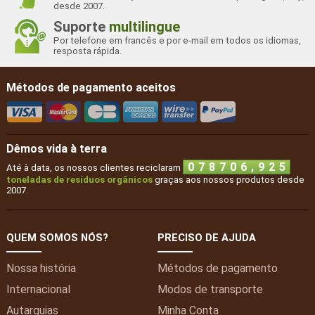
desde 2007.
Suporte
multilingue
Por telefone em francês e por e-mail em todos os idiomas,
resposta rápida.
Métodos de pagamento aceitos
Dêmos vida à terra
,
0
7
8
7
0
6
9
2
5
Até à data, os nossos clientes reciclaram
toneladas de resíduos orgânicos
graças aos nossos produtos desde
2007.
QUEM SOMOS NÓS?
PRECISO DE AJUDA
Nossa história
Métodos de pagamento
Internacional
Modos de transporte
Autarquias
Minha
Conta