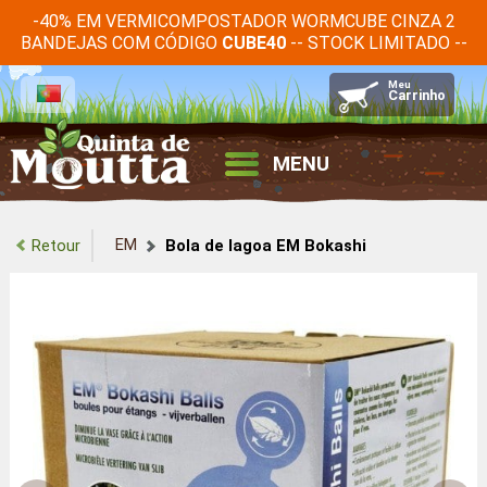
-40% EM VERMICOMPOSTADOR WORMCUBE CINZA 2
BANDEJAS COM CÓDIGO
-- STOCK LIMITADO --
CUBE40
MENU
EM
Retour
Bola de lagoa EM Bokashi