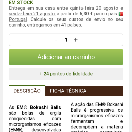
EM STOCK
Entrega em sua casa entre
quinta-feira 20 agosto e
sexta-feira 21 agosto
, a partir de
6,30 €
para o país
Portugal
. Calcule os seus custos de envio no seu
carrinho, entregamos em 41 países.
-
+
Adicionar ao carrinho
+ 24
pontos de fidelidade
DESCRIÇÃO
FICHA TÉCNICA
A ação das EM® Bokashi
As
EM® Bokashi Balls
Balls é progressiva: os
são bolas de argila
microrganismos eficazes
enriquecidas com
fermentam e
microrganismos eficazes
decompõem a matéria
(EM®), desenvolvidas