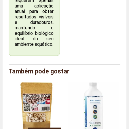
requerem apenas
uma aplicação
anual para obter
resultados visíveis
e duradouros,
mantendo o
equilíbrio biológico
ideal do seu
ambiente aquático.
Marca
Agriton
Também pode gostar
Referência
AG/BALLS/4
Tamanho
4 peças
Peso
600 gramas