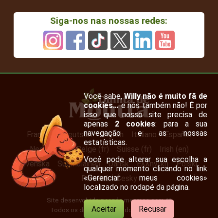
Siga-nos nas nossas redes:
Você sabe,
Willy não é muito fã de
cookies…
e nós também não! É por
isso que nosso site precisa de
apenas
2 cookies
: para a sua
navegação e as nossas
Français
Deutsch
English
Italiano
Español
estatísticas.
Nederlands
Belge (fr)
Suisse (fr)
Irish (en)
Você pode alterar sua escolha a
Svenska
Suomalainen
Dansk
Ελληνική
Polski
qualquer momento clicando no link
«Gerenciar meus cookies»
Română
Česky
localizado no rodapé da página.
Site desenvolvido por nós mesmos com ❤️
Aceitar
Recusar
Todos os direitos reservados 2007-2026.