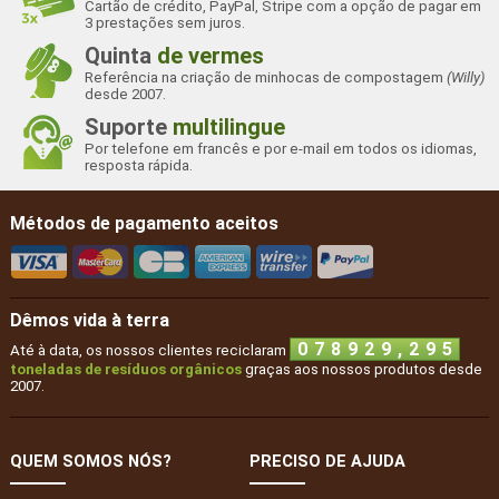
Cartão de crédito, PayPal, Stripe com a opção de pagar em
3 prestações sem juros.
Quinta
de vermes
Referência na criação de minhocas de compostagem
(Willy)
desde 2007.
Suporte
multilingue
Por telefone em francês e por e-mail em todos os idiomas,
resposta rápida.
Métodos de pagamento aceitos
Dêmos vida à terra
,
0
7
8
9
2
9
2
9
5
Até à data, os nossos clientes reciclaram
toneladas de resíduos orgânicos
graças aos nossos produtos desde
2007.
QUEM SOMOS NÓS?
PRECISO DE AJUDA