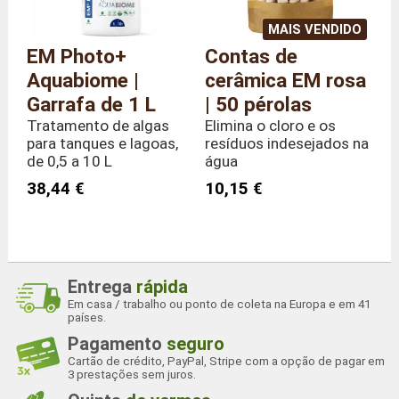
MAIS VENDIDO
EM Photo+
Contas de
Aquabiome |
cerâmica EM rosa
Garrafa de 1 L
| 50 pérolas
Tratamento de algas
Elimina o cloro e os
para tanques e lagoas,
resíduos indesejados na
de 0,5 a 10 L
água
38,44 €
10,15 €
Entrega
rápida
Em casa / trabalho ou ponto de coleta na Europa e em 41
países.
Pagamento
seguro
Cartão de crédito, PayPal, Stripe com a opção de pagar em
3 prestações sem juros.