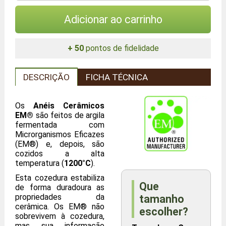
Adicionar ao carrinho
+ 50
pontos de fidelidade
DESCRIÇÃO
FICHA TÉCNICA
Os
Anéis Cerâmicos
EM®
são feitos de argila
fermentada com
Microrganismos Eficazes
(EM®) e, depois, são
cozidos a alta
temperatura (
1200°C
).
Esta cozedura estabiliza
Que
de forma duradoura as
propriedades da
tamanho
cerâmica. Os EM® não
escolher?
sobrevivem à cozedura,
mas sua informação