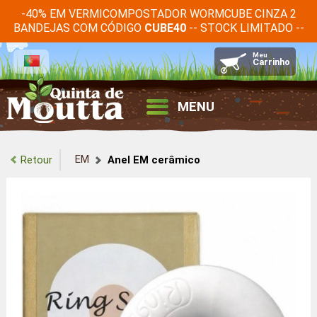
-40% EM VERMICOMPOSTADOR WORMCUBE CINZA 2
BANDEJAS COM CÓDIGO
-- STOCK LIMITADO --
CUBE40
MENU
EM
Retour
Anel EM cerâmico