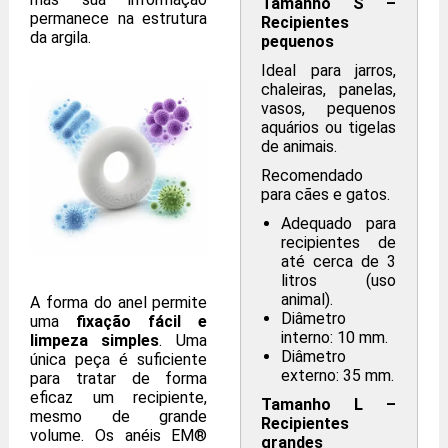
Tamanho S –
permanece na estrutura
Recipientes
da argila.
pequenos
Ideal para jarros,
chaleiras, panelas,
vasos, pequenos
aquários ou tigelas
de animais.
Recomendado
para cães e gatos.
Adequado para
recipientes de
até cerca de 3
litros (uso
animal).
A forma do anel permite
Diâmetro
uma
fixação fácil e
interno: 10 mm.
limpeza simples
. Uma
Diâmetro
única peça é suficiente
externo: 35 mm.
para tratar de forma
eficaz um recipiente,
Tamanho L –
mesmo de grande
Recipientes
volume. Os anéis EM®
grandes