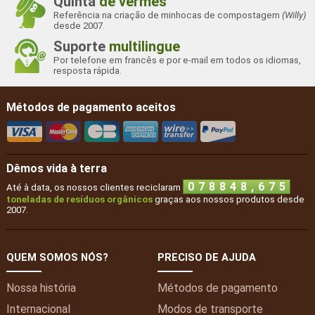
Quinta
de vermes
Referência na criação de minhocas de compostagem
(Willy)
desde 2007.
Suporte
multilingue
Por telefone em francês e por e-mail em todos os idiomas,
resposta rápida.
Métodos de pagamento aceitos
Dêmos vida à terra
,
0
7
8
8
4
8
7
1
0
Até à data, os nossos clientes reciclaram
toneladas de resíduos orgânicos
graças aos nossos produtos desde
2007.
QUEM SOMOS NÓS?
PRECISO DE AJUDA
Nossa história
Métodos de pagamento
Internacional
Modos de transporte