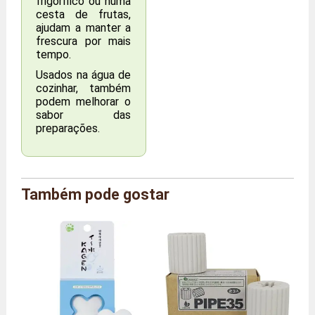
frigorífico ou numa
cesta de frutas,
ajudam a manter a
frescura por mais
tempo.
Usados na água de
cozinhar, também
podem melhorar o
sabor das
preparações.
Marca
Agriton
Também pode gostar
Referência
AG/RING/L
Tamanho
Tamanho L
Dimensões
Comprimento 4 x Profundidade 1
(gerais)
x Altura 4 cm
Peso
50 gramas