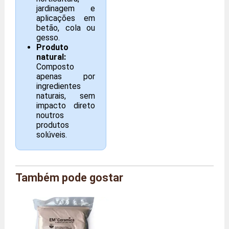
jardinagem e
aplicações em
betão, cola ou
gesso.
Produto
natural:
Composto
apenas por
ingredientes
naturais, sem
impacto direto
noutros
produtos
solúveis.
Também pode gostar
Marca
Agriton
Referência
AG/CERAB/1
Tamanho
Caixa de 1 kg
Peso
1,0 quilo