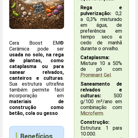
Rega e
pulverização:
0,2
a 0,3% misturado
em água, de
preferência em
tempo seco e
cedo de manhã
Cera Boost EM®
durante o orvalho.
Cerâmica pode ser
usada no solo, na rega
Cataplasma:
de plantas, como
Misture 10 a 50%
cataplasma ou para
de pó com
sanear relvados,
Prominant Gel
.
canteiros e culturas
.
Sua estrutura ultrafina
Saneamento de
também permite fácil
relvados e
incorporação em
culturas:
500
materiais de
g/100 m²/ano em
construção como
combinação com
betão, cola ou gesso
.
Microferm
.
Construção:
Estrutura: 1 para
10.000.
Benefícios