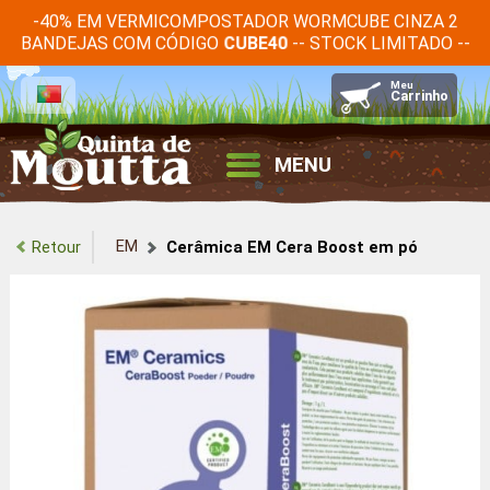
-40% EM VERMICOMPOSTADOR WORMCUBE CINZA 2
BANDEJAS COM CÓDIGO
-- STOCK LIMITADO --
CUBE40
MENU
EM
Retour
Cerâmica EM Cera Boost em pó