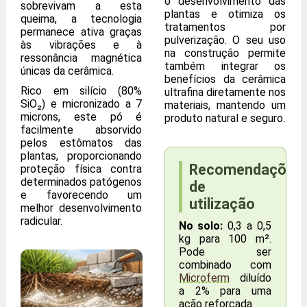
o desenvolvimento das
sobrevivam a esta
plantas e otimiza os
queima, a tecnologia
tratamentos por
permanece ativa graças
pulverização. O seu uso
às vibrações e à
na construção permite
ressonância magnética
também integrar os
únicas da cerâmica.
benefícios da cerâmica
Rico em silício (80%
ultrafina diretamente nos
SiO₂) e micronizado a 7
materiais, mantendo um
microns, este pó é
produto natural e seguro.
facilmente absorvido
pelos estômatos das
plantas, proporcionando
Recomendações
proteção física contra
determinados patógenos
de
e favorecendo um
utilização
melhor desenvolvimento
radicular.
No solo:
0,3 a 0,5
kg para 100 m².
Pode ser
combinado com
Microferm
diluído
a 2% para uma
ação reforçada.