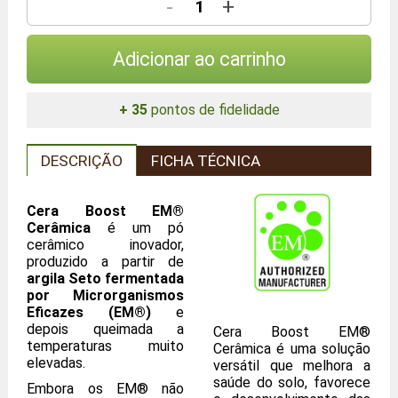
-
+
Adicionar ao carrinho
+ 35
pontos de fidelidade
DESCRIÇÃO
FICHA TÉCNICA
Cera Boost EM®
Cerâmica
é um pó
cerâmico inovador,
produzido a partir de
argila Seto fermentada
por Microrganismos
Eficazes (EM®)
e
depois queimada a
Cera Boost EM®
temperaturas muito
Cerâmica é uma solução
elevadas.
versátil que melhora a
saúde do solo, favorece
Embora os EM® não