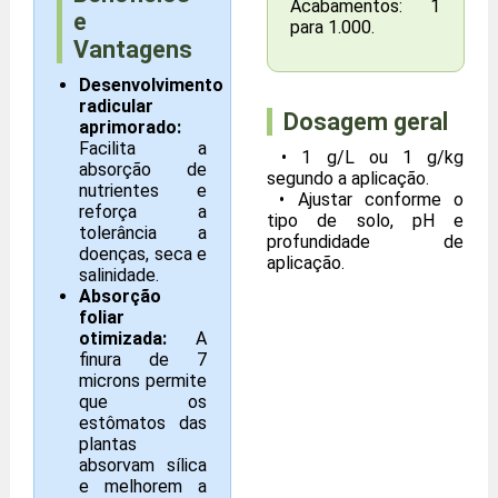
Acabamentos: 1
e
para 1.000.
Vantagens
Desenvolvimento
radicular
Dosagem geral
aprimorado:
Facilita a
• 1 g/L ou 1 g/kg
absorção de
segundo a aplicação.
nutrientes e
• Ajustar conforme o
reforça a
tipo de solo, pH e
tolerância a
profundidade de
doenças, seca e
aplicação.
salinidade.
Absorção
foliar
otimizada:
A
finura de 7
microns permite
que os
estômatos das
plantas
absorvam sílica
e melhorem a