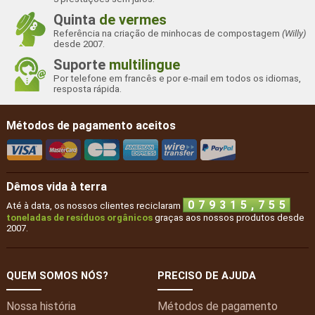
Quinta
de vermes
Referência na criação de minhocas de compostagem
(Willy)
desde 2007.
Suporte
multilingue
Por telefone em francês e por e-mail em todos os idiomas,
resposta rápida.
Métodos de pagamento aceitos
Dêmos vida à terra
,
0
7
9
3
1
5
7
5
5
Até à data, os nossos clientes reciclaram
toneladas de resíduos orgânicos
graças aos nossos produtos desde
2007.
QUEM SOMOS NÓS?
PRECISO DE AJUDA
Nossa história
Métodos de pagamento