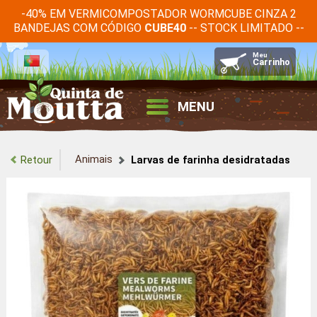
-40% EM VERMICOMPOSTADOR WORMCUBE CINZA 2
BANDEJAS COM CÓDIGO
-- STOCK LIMITADO --
CUBE40
MENU
Animais
Retour
Larvas de farinha desidratadas