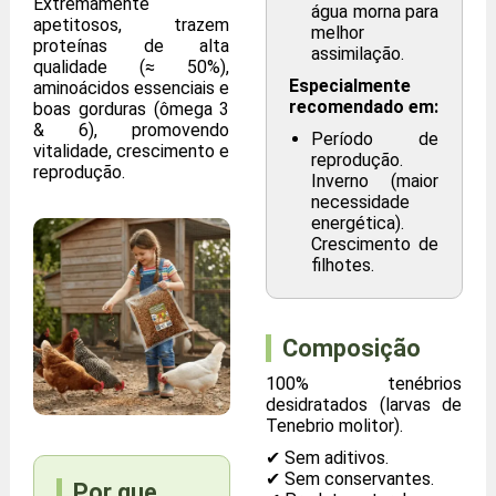
Extremamente
água morna para
apetitosos, trazem
melhor
proteínas de alta
assimilação.
qualidade (≈ 50%),
Especialmente
aminoácidos essenciais e
recomendado em:
boas gorduras (ômega 3
& 6), promovendo
Período de
vitalidade, crescimento e
reprodução.
reprodução.
Inverno (maior
necessidade
energética).
Crescimento de
filhotes.
Composição
100% tenébrios
desidratados (larvas de
Tenebrio molitor).
✔ Sem aditivos.
✔ Sem conservantes.
Por que