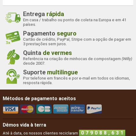
Entrega
rápida
Em casa / trabalho ou ponto de coleta na Europa e em 41
países.
Pagamento
seguro
Cartão de crédito, PayPal, Stripe com a opção de pagar em
3 prestações sem juros.
Quinta
de vermes
Referência na criação de minhocas de compostagem
(Willy)
desde 2007.
Suporte
multilingue
Por telefone em francês e por e-mail em todos os idiomas,
resposta rápida.
Métodos de pagamento aceitos
Dêmos vida à terra
6
6
,
0
7
9
0
8
8
6
Até à data, os nossos clientes reciclaram