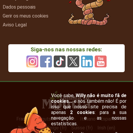
Dados pessoais
Gerir os meus cookies
Aviso Legal
Siga-nos nas nossas redes:
Você sabe,
Willy não é muito fã de
cookies…
e nós também não! É por
isso que nosso site precisa de
apenas
2 cookies
: para a sua
navegação e as nossas
Français
Deutsch
English
Italiano
Español
estatísticas.
Nederlands
Belge (fr)
Suisse (fr)
Irish (en)