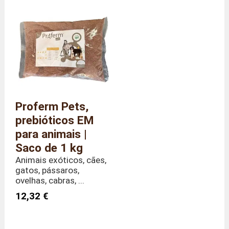
Referência
VERSF/1
Tamanho
Saco de 1 kg
Dimensões
Comprimento 35 x Profundidade
(gerais)
5 x Altura 35 cm
Peso
1,0 quilo
Proferm Pets,
prebióticos EM
para animais |
Saco de 1 kg
Animais exóticos, cães,
gatos, pássaros,
ovelhas, cabras, ...
12,32 €