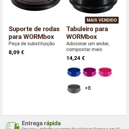
MAIS VENDIDO
Suporte de rodas
Tabuleiro para
para WORMbox
WORMbox
Peça de substituição
Adicionar um andar,
compostar mais
8,09 €
14,24 €
+8
Entrega
rápida
Em casa / trabalho ou ponto de coleta na Europa e em 41