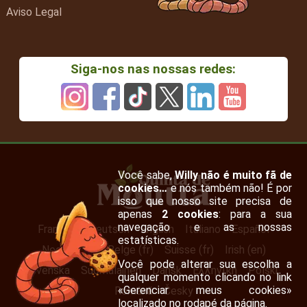
Aviso Legal
Siga-nos nas nossas redes:
Você sabe,
Willy não é muito fã de
cookies…
e nós também não! É por
isso que nosso site precisa de
apenas
2 cookies
: para a sua
navegação e as nossas
Français
Deutsch
English
Italiano
Español
estatísticas.
Nederlands
Belge (fr)
Suisse (fr)
Irish (en)
Você pode alterar sua escolha a
Svenska
Suomalainen
Dansk
Ελληνική
Polski
qualquer momento clicando no link
«Gerenciar meus cookies»
Română
Česky
localizado no rodapé da página.