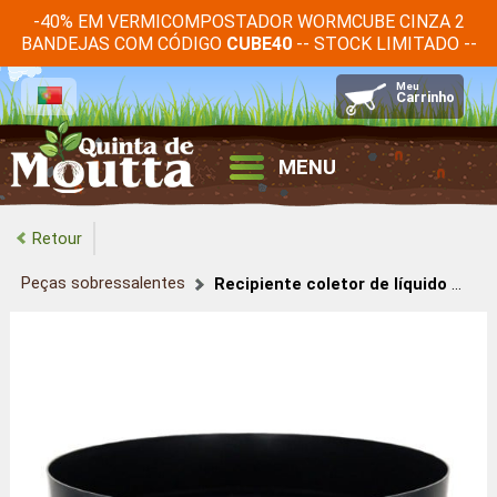
-40% EM VERMICOMPOSTADOR WORMCUBE CINZA 2
BANDEJAS COM CÓDIGO
-- STOCK LIMITADO --
CUBE40
MENU
Retour
Peças sobressalentes
Recipiente coletor de líquido WORMbox