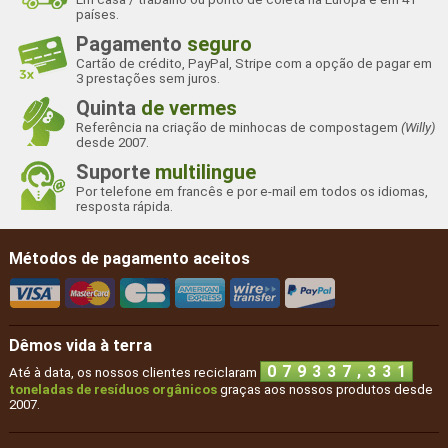
países.
Pagamento
seguro
Cartão de crédito, PayPal, Stripe com a opção de pagar em
3 prestações sem juros.
Quinta
de vermes
Referência na criação de minhocas de compostagem
(Willy)
desde 2007.
Suporte
multilingue
Por telefone em francês e por e-mail em todos os idiomas,
resposta rápida.
Métodos de pagamento aceitos
Dêmos vida à terra
,
0
7
9
3
3
7
3
3
1
Até à data, os nossos clientes reciclaram
toneladas de resíduos orgânicos
graças aos nossos produtos desde
2007.