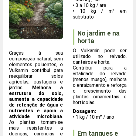
• 3 a 10 kg / are
• 10 kg / m³ em
substrato
No jardim e na
horta
O Vulkamin pode ser
Graças à sua
utilizado no relvado,
composição natural, sem
canteiros e horta.
elementos poluentes, o
Contribui para a
Vulkamin contribui para
vitalidade do relvado
reequilibrar solos
(menos musgo), melhora
agrícolas, pastagens e
o enraizamento e reforça
jardins.
Melhora a
o crescimento das
estrutura do solo,
plantas ornamentais e
aumenta a capacidade
hortícolas.
de retenção de água e
nutrientes e apoia a
Dosagem:
atividade microbiana
.
• 1 kg / 10 m² / ano
As plantas tornam-se
mais resistentes a
Em tanques e
doenças, carências e