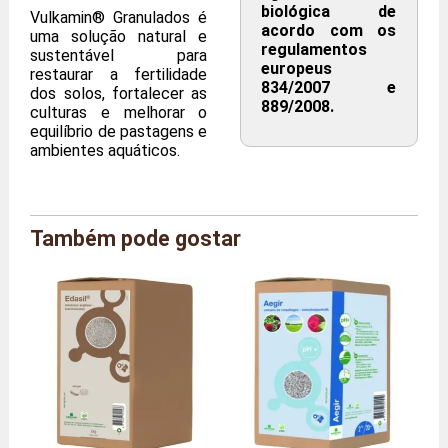
biológica de
Vulkamin® Granulados é
acordo com os
uma solução natural e
regulamentos
sustentável para
europeus
restaurar a fertilidade
834/2007 e
dos solos, fortalecer as
889/2008.
culturas e melhorar o
equilíbrio de pastagens e
ambientes aquáticos.
Também pode gostar
Marca
Agriton
Referência
AG/VKG/2
Tamanho
Caixa de 2 kg
Peso
2,0 quilos