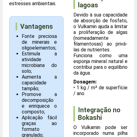
estresses ambientais.
lagoas
Devido à sua capacidade
de absorção de fosfato,
Vantagens
o Vulkamin ajuda a limitar
a proliferação de algas
Fonte preciosa
(nomeadamente
de minerais e
filamentosas) ao privá-
oligoelementos;
las de nutrientes.
Estimula a
Funciona como uma
atividade
esponja mineral natural e
microbiana do
contribui para o equilíbrio
solo;
da água.
Aumenta a
Dosagem:
capacidade
• 1 kg / m² de superfície
tampão;
/ ano
Promove a
decomposição
e enriquece o
Integração no
composto;
Bokashi
Aplicação fácil
graças ao
O Vulkamin pode ser
formato
incorporado numa pilha
granulado;