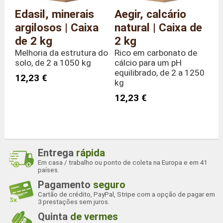
Edasil, minerais
Aegir, calcário
argilosos | Caixa
natural | Caixa de
de 2 kg
2 kg
Melhoria da estrutura do
Rico em carbonato de
solo, de 2 a 1050 kg
cálcio para um pH
equilibrado, de 2 a 1250
12,23 €
kg
12,23 €
Entrega
rápida
Em casa / trabalho ou ponto de coleta na Europa e em 41
países.
Pagamento
seguro
Cartão de crédito, PayPal, Stripe com a opção de pagar em
3 prestações sem juros.
Quinta
de vermes