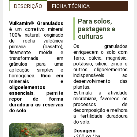
DESCRIÇÃO
FICHA TÉCNICA
Para solos,
Vulkamin® Granulados
pastagens e
é um corretivo mineral
100% natural, originado
culturas
de rocha vulcânica
Os granulados
primária (basalto),
enriquecem o solo com
finamente moída e
ferro, cálcio, magnésio,
transformada em
potássio, silício, zinco e
grânulos para uma
outros oligoelementos
aplicação simples e
indispensáveis ao
homogênea.
Rico em
desenvolvimento das
minerais e
plantas.
oligoelementos
Estimula a atividade
essenciais
, permite
microbiana, favorece os
repor de forma
processos de
duradoura as reservas
decomposição e melhora
do solo
.
a fertilidade duradoura
do solo.
Dosagem:
• 300 kg / ha