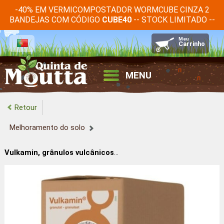
-40% EM VERMICOMPOSTADOR WORMCUBE CINZA 2
BANDEJAS COM CÓDIGO
-- STOCK LIMITADO --
CUBE40
MENU
Retour
Melhoramento do solo
Vulkamin, grânulos vulcânicos para solos