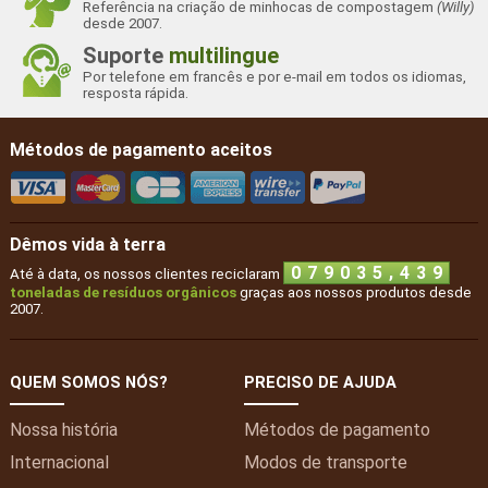
Referência na criação de minhocas de compostagem
(Willy)
desde 2007.
Suporte
multilingue
Por telefone em francês e por e-mail em todos os idiomas,
resposta rápida.
Métodos de pagamento aceitos
Dêmos vida à terra
,
0
7
9
0
3
5
4
3
9
Até à data, os nossos clientes reciclaram
toneladas de resíduos orgânicos
graças aos nossos produtos desde
2007.
QUEM SOMOS NÓS?
PRECISO DE AJUDA
Nossa história
Métodos de pagamento
Internacional
Modos de transporte