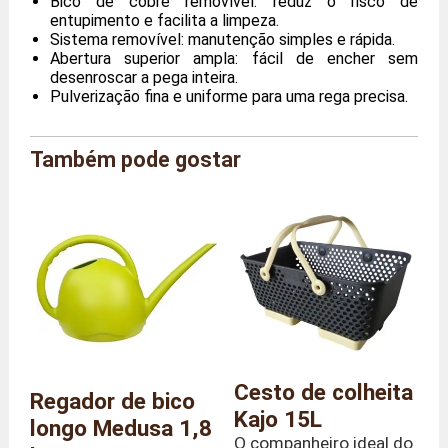
Bico de cobre removível: reduz o risco de
entupimento e facilita a limpeza.
Sistema removível: manutenção simples e rápida.
Abertura superior ampla: fácil de encher sem
desenroscar a pega inteira.
Pulverização fina e uniforme para uma rega precisa.
Também pode gostar
Marca
Plastia
Referência
PL/PV/M/V
Cor
Verde
Dimensões
Comprimento 12 x Profundidade
(gerais)
10 x Altura 20 cm
Peso
88 gramas
Cesto de colheita
Regador de bico
Kajo 15L
longo Medusa 1,8
O companheiro ideal do