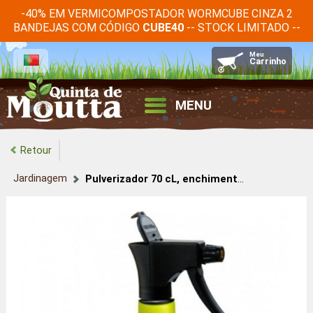
-40% EM VERMICOMPOSTADOR WORMCUBE CINZA 2
BANDEJAS COM CÓDIGO
-- STOCK LIMITADO --
CUBE40
MENU
Retour
Jardinagem
Pulverizador 70 cL, enchimento fácil